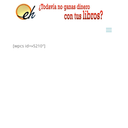
[wpcs id=»5210″]