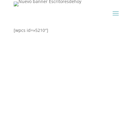
[wpcs id=»5210″]