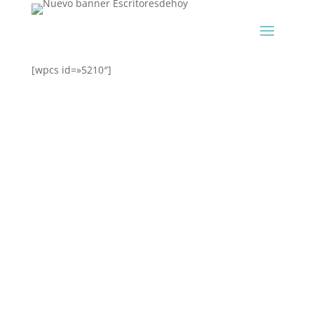
[wpcs id=»5210″]