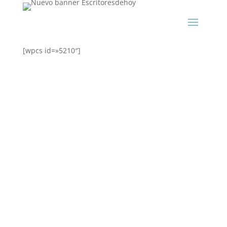
[wpcs id=»5210″]