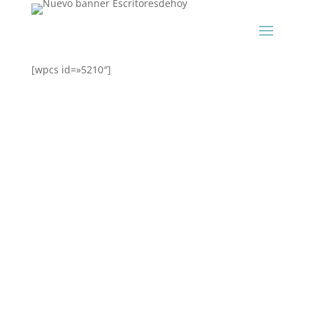
[wpcs id=»5210″]