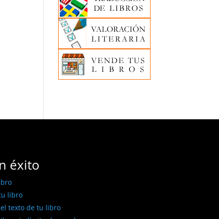
n éxito
ibro
u libro
l texto de tu libro