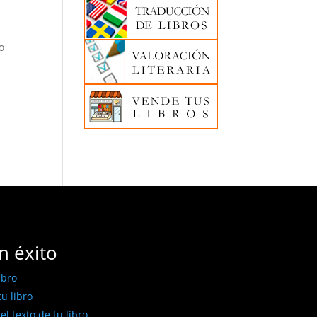
e
o
n éxito
ibro
u libro
l texto de tu libro