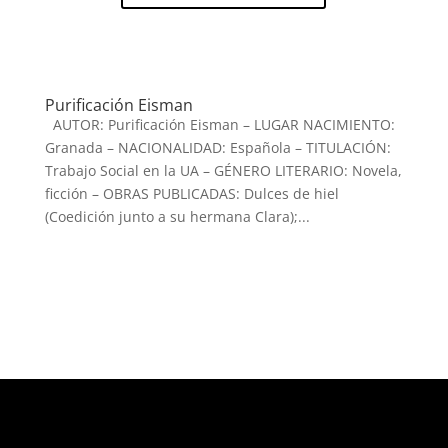
Purificación Eisman
AUTOR: Purificación Eisman – LUGAR NACIMIENTO:
Granada – NACIONALIDAD: Española – TITULACIÓN:
Trabajo Social en la UA – GÉNERO LITERARIO: Novela,
ficción – OBRAS PUBLICADAS: Dulces de hiel
(Coedición junto a su hermana Clara);...