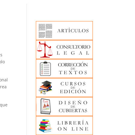
es
olo
.
onal
area
 que