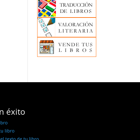
n éxito
ibro
u libro
l texto de tu libro