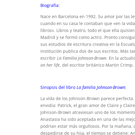
Biografía:
Nace en Barcelona en 1992. Su amor por las 
cuando en su casa le contaban que «en la vida
libros». Libros y teatro, todo el que ella quis
Madrid y se formó como actriz. Pronto consigu
sus estudios de escritura creativa en la Escue
institución publica dos de sus escritos. Más t
escribir
La Familia Johnson-Brown
. En la actual
on her life
, del escritor británico Martin Crimp.
Sinopsis del libro
La familia Johnson-Brown
:
La vida de los Johnson-Brown parece perfecta. 
envidia: Patrick, el gran amor de Claire y Clair
Johnson-Brown atraviesan uno de los momentos
Anastasia ha sido aceptada en una de las mej
podrían estar más orgullosos. Por la mañana, c
despedirse de su hija, el tiempo se detiene: A