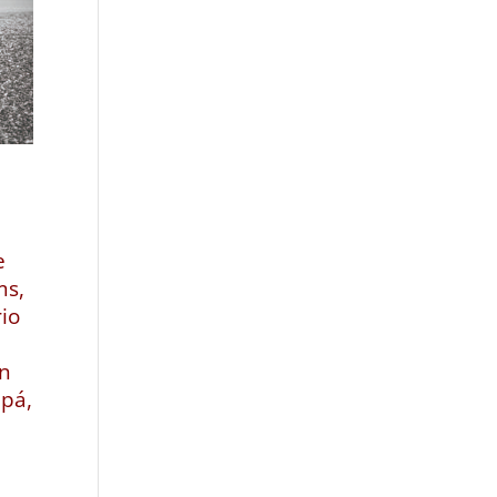
e
ms,
io
on
apá,
,