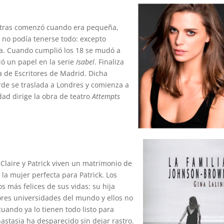
letras comenzó cuando era pequeña,
 no podía tenerse todo: excepto
iera. Cuando cumplió los 18 se mudó a
ió un papel en la serie
Isabel
. Finaliza
la de Escritores de Madrid. Dicha
arde se traslada a Londres y comienza a
idad dirige la obra de teatro
Attempts
Claire y Patrick viven un matrimonio de
e la mujer perfecta para Patrick. Los
 más felices de sus vidas: su hija
ores universidades del mundo y ellos no
uando ya lo tienen todo listo para
nastasia ha desparecido sin dejar rastro.