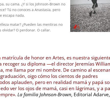
opa, su cama. ¿Y si los Johnson-Brown no
ece? Tú no conoces a Anastasia, pero
le escapa nada.
elleza matar? ¿Pueden las mentiras no
 olvidar? O perdonar. O callar.
matrícula de honor en Artes, es nuestra siguient
a recoger su diploma —el director Jeremías Willia
na, me llama por mi nombre. De camino al escenar
a graduación, oigo cómo los cientos de padres
 Todos aplauden, pero en realidad mamá y papá s
edo ver los ojos de mamá, casi en lágrimas, y a p
iempre».
La familia Johnson-Brown
, Editorial Adarve