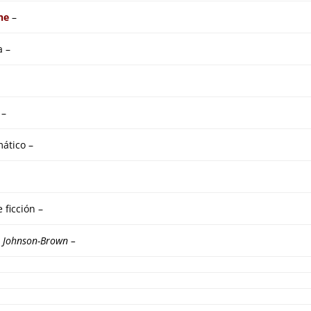
ne
–
a –
 –
ático –
 ficción –
a Johnson-Brown
–