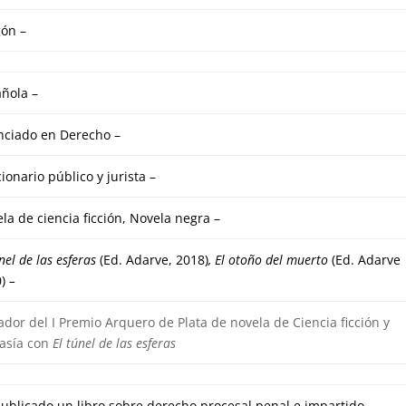
ón –
ñola –
nciado en Derecho –
ionario público y jurista –
la de ciencia ficción, Novela negra –
únel de las esferas
(Ed. Adarve, 2018)
, El otoño del muerto
(Ed. Adarve
)
–
dor del I Premio Arquero de Plata de novela de Ciencia ficción y
asía con
El túnel de las esferas
ublicado un libro sobre derecho procesal penal e impartido