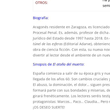
OTROS:
semi
Biografía:
Aragonés residente en Zaragoza, es licenciad
Procesal Penal. Es, además, profesor de dicha 
Jurídico del Estado desde 1997 hasta 2018. En 
túnel de las esferas
(Editorial Adarve), obtenien
obra de ciencia ficción. Con esta, su nueva no
divertir al lector desde el ambiente de un nue
Sinopsis de
El otoño del muerto
:
España comienza a salir de su época gris y nue
llegada de los años 60. Son cambios cruciales
El abuso, la dominación, el dolor… siguen pres
formará parte con sus bondades y miserias, d
girará frenéticamente. Los lectores seréis test
protagonistas: Marcos… Paco… Claudia… Pero m
¡OS DESEO SUERTE!