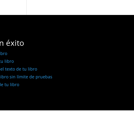
n éxito
ibro
u libro
l texto de tu libro
libro sin límite de pruebas
e tu libro