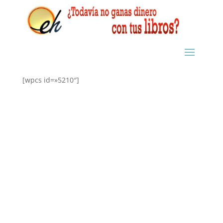
[wpcs id=»5210″]