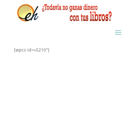
[wpcs id=»5210″]