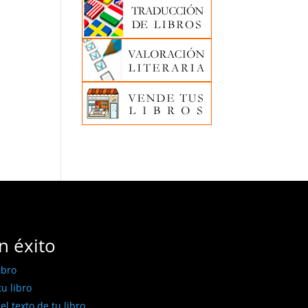
n éxito
ibro
u libro
l texto de tu libro