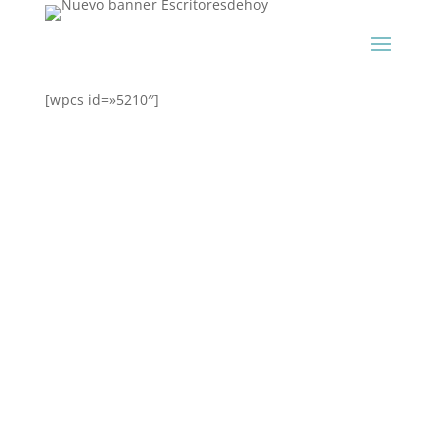
[wpcs id=»5210″]