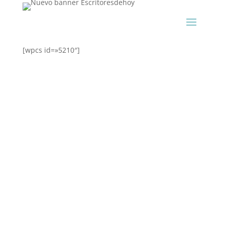
[wpcs id=»5210″]