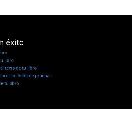
n éxito
ibro
u libro
l texto de tu libro
libro sin límite de pruebas
e tu libro