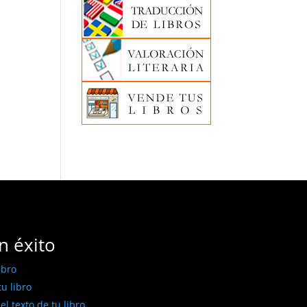
n éxito
ibro
u libro
l texto de tu libro