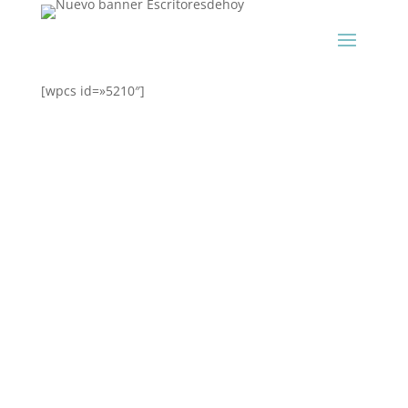
[wpcs id=»5210″]