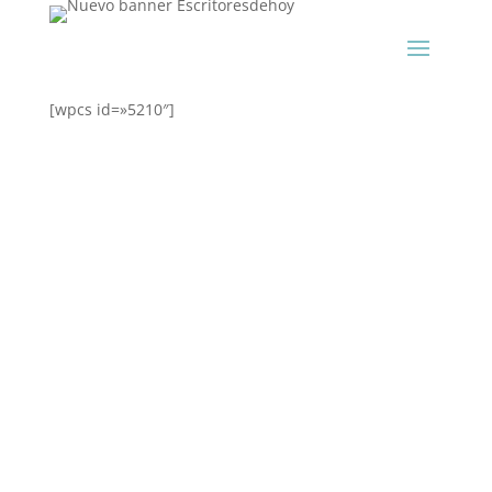
[wpcs id=»5210″]