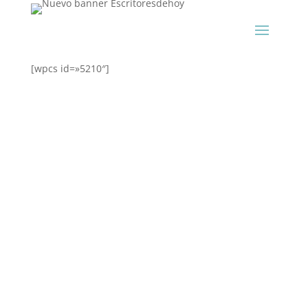
[wpcs id=»5210″]