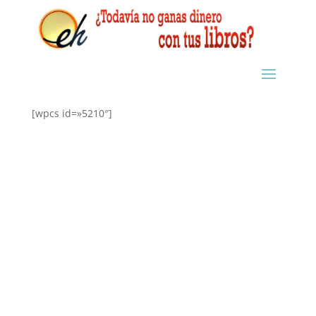
[wpcs id=»5210″]