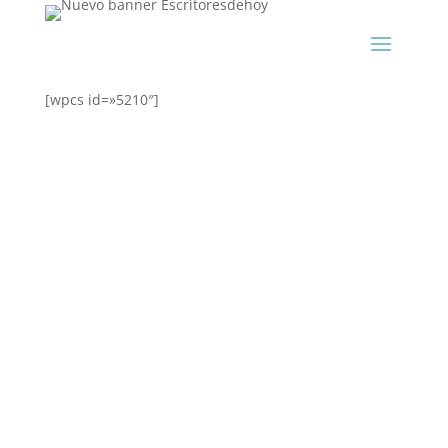
[wpcs id=»5210″]