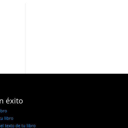
n éxito
ibro
u libro
l texto de tu libro