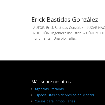
Erick Bastidas González
AUTOR: Erick Bastidas González – LUGAR NAC
PROFESIÓN: Ingeniero industrial – GÉNERO LIT
monumental. Una biografía...
Más sobre nosotros
Agencias literarias
Especialistas en depresión en Madrid
Cursos para inmobiliarias