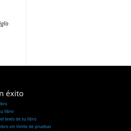
iglo
n éxito
ibro
u libro
l texto de tu libro
libro sin límite de pruebas