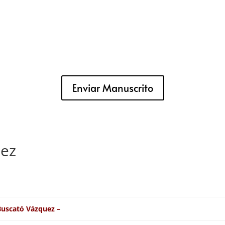
Enviar Manuscrito
uez
Buscató Vázquez –