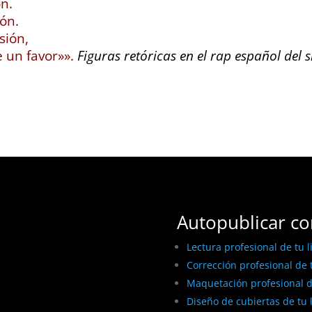
ón.
ión.
sión,
e un favor»».
Figuras retóricas en el rap español del s
Autopublicar co
Lectura profesional de tu l
Corrección profesional de t
Maquetación profesional de
Diseño de cubiertas de tu 