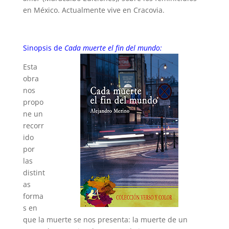
en México. Actualmente vive en Cracovia.
Sinopsis de
Cada muerte el fin del mundo:
Esta
obra
nos
propo
ne un
recorr
ido
por
las
distint
as
forma
s en
que la muerte se nos presenta: la muerte de un