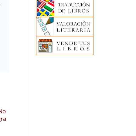
 No
gra