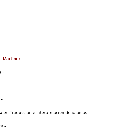
a Martínez
–
a –
 –
a en Traducción e Interpretación de idiomas –
ra –