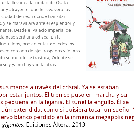
ue la llevará a la ciudad de Osaka,
r y atrayente, que le revolverá los
la ciudad de neón donde transitan
, y se maravillará ante el esplendor y
inante. Desde el Palacio Imperial de
cada paso será una odisea. En la
nquilinos, provenientes de todos los
oven coreano de ojos rasgados y felinos
odo su mundo se trastoca; Oriente se
arse y ya no hay vuelta atrás…
sus manos a través del cristal. Ya se estaban
or estar juntos. El tren se puso en marcha y su
 pequeña en la lejanía. El túnel la engulló. Él se
 aún extendida, como si quisiera tocar un sueño.
cuervo blanco perdido en la inmensa megápolis ne
 gigantes
, Ediciones Áltera, 2013
.