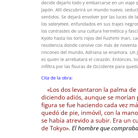
decide dejarlo todo y embarcarse en un viaje q
Japón. Allí descubrirá un mundo nuevo, seducto
sentidos. Se dejará envolver por las luces de 
los
salarymen
, enfundados en sus trajes negros
los contrastes de una cultura hermética y fasc
Kyoto hasta los toris rojos del Fushimi Inari, 
residencia donde convive con más de noventa i
rincones del mundo, Adriana se enamora. Un j
es quien le arrebatará el corazón. Entonces, t
infiltra por las fisuras de Occidente para qued
Cita de la obra:
«Los dos levantaron la palma de 
diciendo adiós, aunque se morían p
figura se fue haciendo cada vez más
quedó de pie, inmóvil, con la mano
se había atrevido a subir. Era un 
de Tokyo».
El hombre que compraba