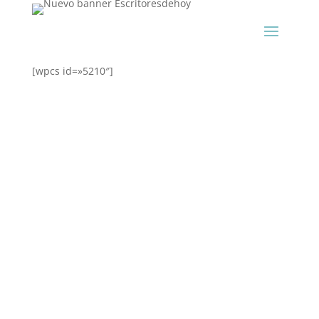
[wpcs id=»5210″]