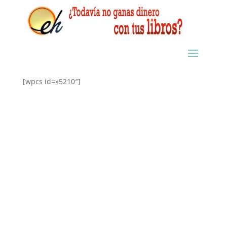
[wpcs id=»5210″]