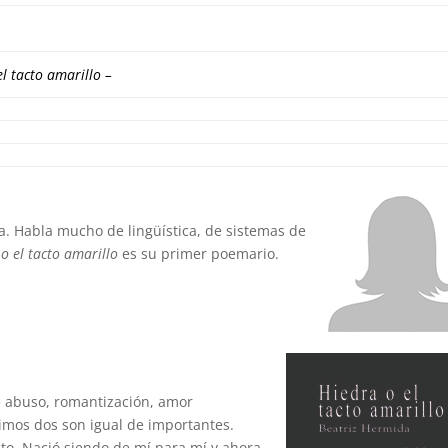
l tacto amarillo
–
sa. Habla mucho de lingüística, de sistemas de
o el tacto amarillo
es su primer poemario.
 abuso, romantización, amor
imos dos son igual de importantes.
acto. Nació siendo de mí para mí y ahora