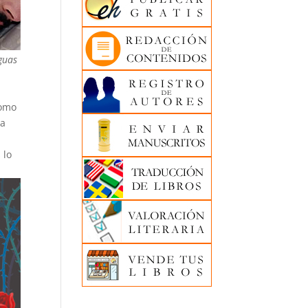
eguas
como
la
 lo