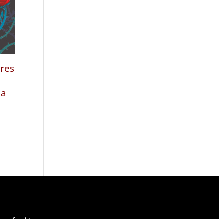
ores
ia