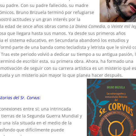
 su padre. Con su padre fallecido, su madre
ómicos, Bruno Brizuela terminó por refugiarse
stró actitudes y un gran interés por la
r a la edad de once años obras como
La Divina Comedia
, o
Veinte mil l
osa que llegara hasta sus manos. Ya desde sus primeros años
a el sistema educativo, en Secundaria abandonó los estudios y
ormó parte de una banda como tecladista y letrista que le sirvió 
Tras este periodo volvió a dedicar su tiempo a su antigua pasión, 
 terminó de escribir esta, su primera obra. Ahora, ha formado una
tivación de seguir con su carrera artística es un misterio qué es
izuela y un misterio aún mayor lo que planea hacer después.
torias del Sr. Corvus
:
conexiones entre sí; una intrincada
 tierras de la Segunda Guerra Mundial y
 una isla situada en el medio de la
rasfondo que difícilmente puede