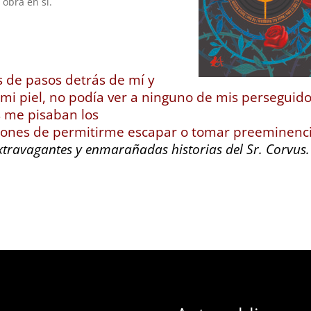
obra en sí.
 de pasos detrás de mí y
n mi piel, no podía ver a ninguno de mis perseguid
 me pisaban los
ciones de permitirme escapar o tomar preeminenc
xtravagantes y enmarañadas historias del Sr. Corvus.