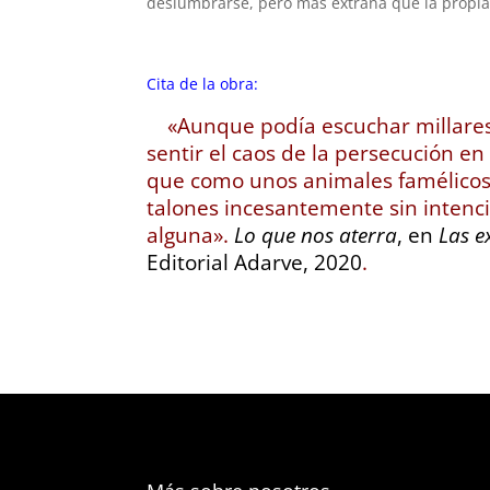
deslumbrarse, pero más extraña que la propia 
Cita de la obra:
«Aunque podía escuchar millares
sentir el caos de la persecución e
que como unos animales famélicos
talones incesantemente sin inten
alguna».
Lo que nos aterra
, en
Las e
Editorial Adarve, 2020
.