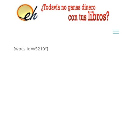
[wpcs id=»5210″]