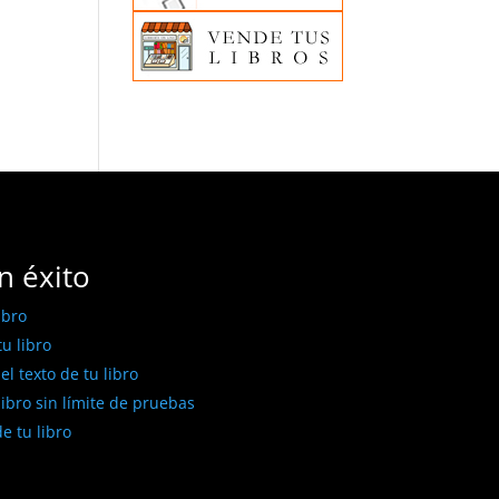
n éxito
ibro
u libro
l texto de tu libro
libro sin límite de pruebas
e tu libro