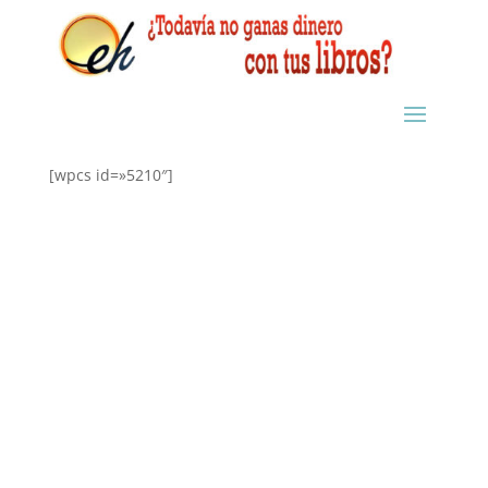
[wpcs id=»5210″]