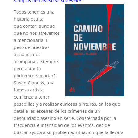
Sinopsis de
Camino de noviembre
:
Todos tenemos una
historia oculta
que contar, aunque
que no nos atrevemos
a mencionarla. El
peso de nuestras
acciones nos
acompañará siempre,
pero ¿cuánto
podremos soportar?
Susan Ckrauss, una
famosa artista,
comienza a tener
pesadillas y a realizar curiosas pinturas, en las que
detalla las escenas de los crímenes de un
desquiciado asesino en serie. Consternada por la
frecuencia e intensidad de los eventos, decide
buscar ayuda a su problema, situación que la llevará