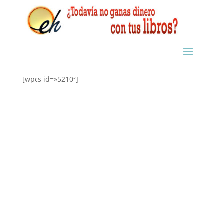
[wpcs id=»5210″]