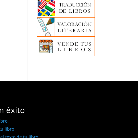
n éxito
ibro
u libro
l texto de tu libro