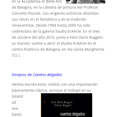
en la Accademia di Belle Arti
de Bologna, en la cátedra de pintura del Profesor
Concetto Pozzati. Sus orígenes artísticos ahondan
sus raíces en el fantástico y en la tradición
renacentista. Desde 1994 hasta 2005 ha sido
codirectora de la galería Studio ErAArte. En el mes
de octubre del año 2016, junto a Felix Dario Ruggeri,
su marido, vuelve a abrir el Studio ErAArte en el
centro histórico de Bologna, en Via Santa Margherita
7/2 c.
Sinopsis de
Cuentos delgados:
Hemos escrito estos relatos con una impostación
básicamente clásica,
aunque el trabajo en su
totalid
ad
sea
basta