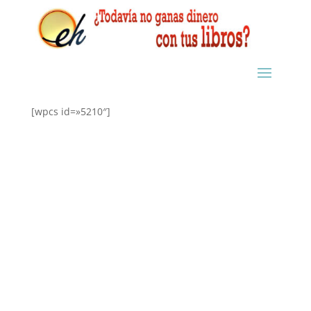
[wpcs id=»5210″]