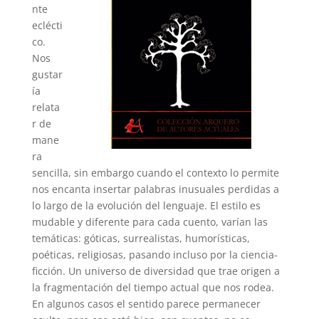
nte
eclécti
co.
Nos
gustar
ía
relata
r de
mane
ra
sencilla, sin embargo cuando el contexto lo permite
nos encanta insertar palabras inusuales perdidas a
lo largo de la evolución del lenguaje. El estilo es
mudable y diferente para cada cuento, varían las
temáticas: góticas, surrealistas, humorísticas,
poéticas, religiosas, pasando incluso por la ciencia-
ficción. Un universo de diversidad que trae origen a
la fragmentación del tiempo actual que nos rodea.
En algunos casos el sentido parece permanecer