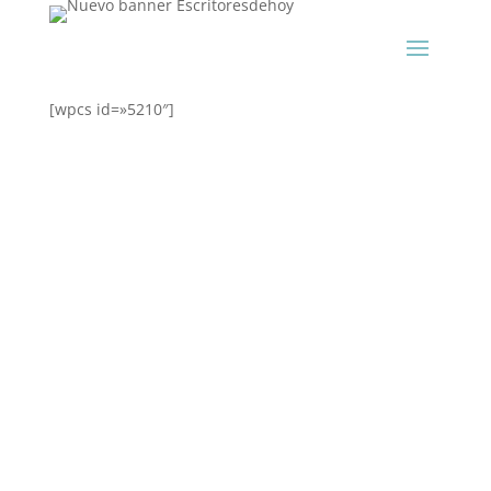
[wpcs id=»5210″]