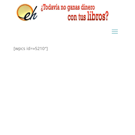
[wpcs id=»5210″]