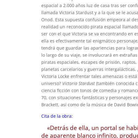
espacial a 2.000 años luz de casa tras ser con
llamada Victoria Stardust y a la que se le acu
Onod. Esta supuesta confusión empeora al desc
realidad un reconocido pirata espacial llamado
ser con el que Victoria se va encontrando en e
ella es efectivamente tal enigmático personaje,
tendrá que guardar las apariencias para lograr 
lo largo de su viaje, se involucrará en extraña
piratas espaciales, escapes de prisión, raptos,
planetas carcelarios y guerras intergalácticas
Victoria Locke enfrentar tales amenazas o está 
universo?
Victoria Stardust
(también conocida
ciencia ficción con tonos de comedia y roman
70, con situaciones fantásticas y personajes 
Brackett, así como de la música de David Bowie
Cita de la obra:
«Detrás de ella, un portal se hab
de aparente blanco infinito, produ