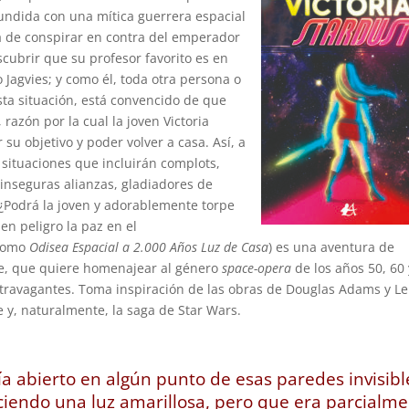
fundida con una mítica guerrera espacial
sa de conspirar en contra del emperador
ubrir que su profesor favorito es en
 Jagvies; y como él, toda otra persona o
sta situación, está convencido de que
 razón por la cual la joven Victoria
su objetivo y poder volver a casa. Así, a
s situaciones que incluirán complots,
 inseguras alianzas, gladiadores de
. ¿Podrá la joven y adorablemente torpe
en peligro la paz en el
 como
Odisea Espacial a 2.000 Años Luz de Casa
) es una aventura de
ce, que quiere homenajear al género
space-opera
de los años 50, 60 
extravagantes. Toma inspiración de las obras de Douglas Adams y Le
 y, naturalmente, la saga de Star Wars.
ía abierto en algún punto de esas paredes invisibl
ciendo una luz amarillosa, pero que era parcialm