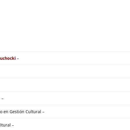
Suchocki
–
 –
o en Gestión Cultural –
ltural –