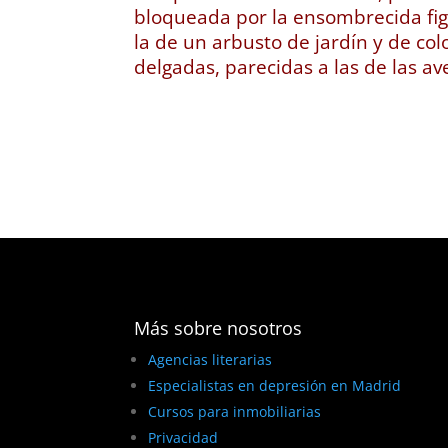
bloqueada por la ensombrecida fig
la de un arbusto de jardín y de col
delgadas, parecidas a las de las av
Más sobre nosotros
Agencias literarias
Especialistas en depresión en Madrid
Cursos para inmobiliarias
Privacidad