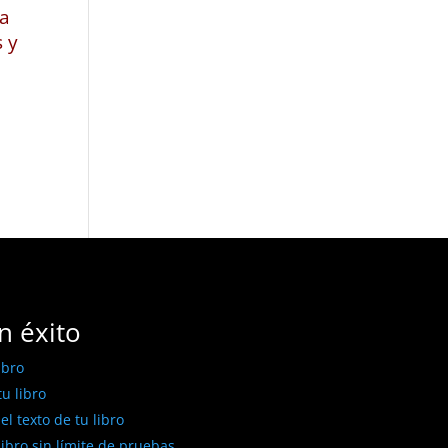
 a
s y
n éxito
ibro
u libro
l texto de tu libro
libro sin límite de pruebas