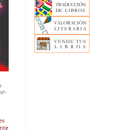
y
igh
es
ente