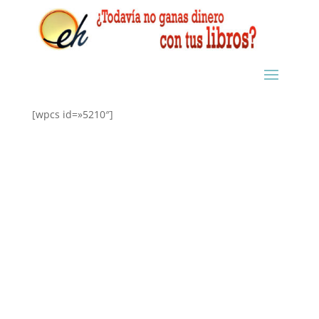
[wpcs id=»5210″]