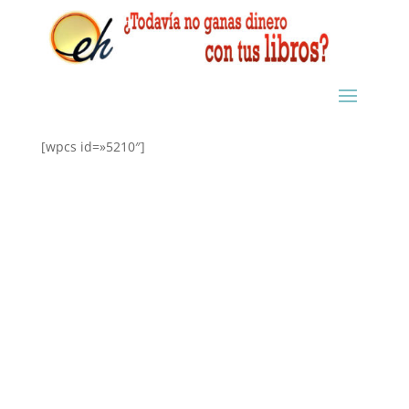
[wpcs id=»5210″]