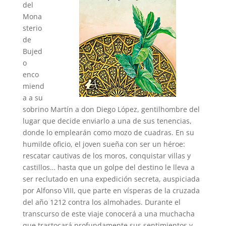
del
Mona
sterio
de
Bujed
o
enco
miend
a a su
sobrino Martín a don Diego López, gentilhombre del
lugar que decide enviarlo a una de sus tenencias,
donde lo emplearán como mozo de cuadras. En su
humilde oficio, el joven sueña con ser un héroe:
rescatar cautivas de los moros, conquistar villas y
castillos… hasta que un golpe del destino le lleva a
ser reclutado en una expedición secreta, auspiciada
por Alfonso VIII, que parte en vísperas de la cruzada
del año 1212 contra los almohades. Durante el
transcurso de este viaje conocerá a una muchacha
que trastocará profundamente sus sentimientos y