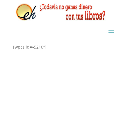
[wpcs id=»5210″]