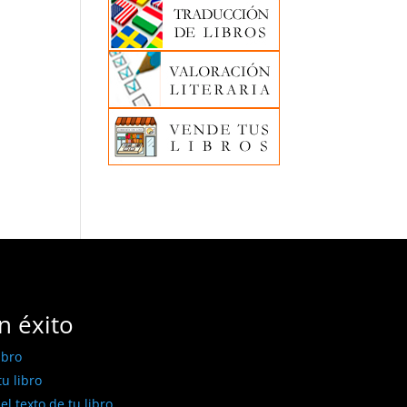
n éxito
ibro
u libro
l texto de tu libro