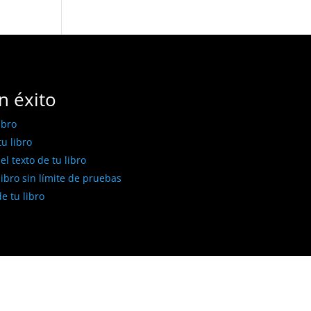
n éxito
ibro
u libro
l texto de tu libro
libro sin límite de pruebas
e tu libro