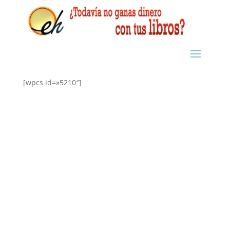
[wpcs id=»5210″]