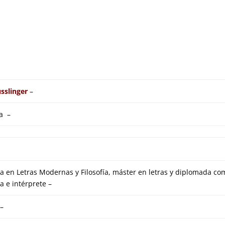
sslinger
–
a –
a en Letras Modernas y Filosofía, máster en letras y diplomada co
a e intérprete –
 –