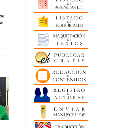
da
de