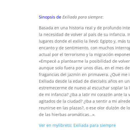
Sinopsis de
Exiliada para siempre
:
Basada en una historia real y de profundo inte
la necesidad de volver al país de su infancia. 
lugares donde el exilio la llevó: Egipto y, más
encanto y de sentimiento, con muchos interrog
actual por el terrorismo y la migración expon
«Empecé a plantearme la posibilidad de volver
aunque solo fuera por unos días, en el mes d
fragancias del jazmín en primavera. ¿Qué me 
Exiliada desde la edad de dieciséis años en u
estremecerme de nuevo al escuchar soplar la l
de mi infancia? ¿Iba a latir mi corazón ante la v
agitados de la ciudad? ¿Iba a sentir a mi alr
reunirse en las plazas?, o ese olor dulzón de l
de las hierbas aromáticas…».
Ver en mylibreto: Exiliada para siempre