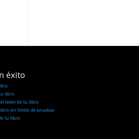
n éxito
ibro
u libro
l texto de tu libro
libro sin límite de pruebas
e tu libro