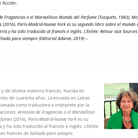
 ficción-
e Fragancias o el Maravilloso Mundo del Perfume
(Tusquets, 1983),
Mo
s
(2016),
París-Madrid-Nueva York
es su segundo libro sobre el mundo 
ría y ha sido traducido al francés e inglés.
L’Exilée: Retour aux Sources
iliada para siempre (Editorial Adarve, 2019)
–
o y de idioma materno francés. Nacida en
 más de cuarenta años. Licenciada en Letras
plomada como traductora e intérprete por la
caciones:
Armonía de Fragancias o el Maravilloso
rfumes
(2016),
París-Madrid-Nueva York
es su
 y ha sido traducido al francés e inglés.
L’Exilée:
n en francés de
Exiliada para siempre
.