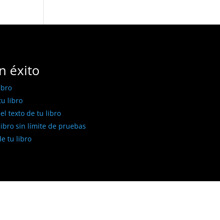
n éxito
ibro
u libro
l texto de tu libro
libro sin límite de pruebas
e tu libro